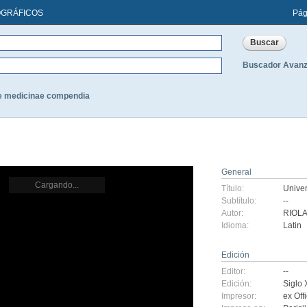
OGRÁFICOS
Pág
Buscador Avan
e medicinae compendia
General
Cargando...
Título:
Unive
Subtítulo:
--
Autor:
RIOLA
Idioma:
Latin
Edición
Editor:
--
Edición:
Siglo 
Impresor:
ex Off