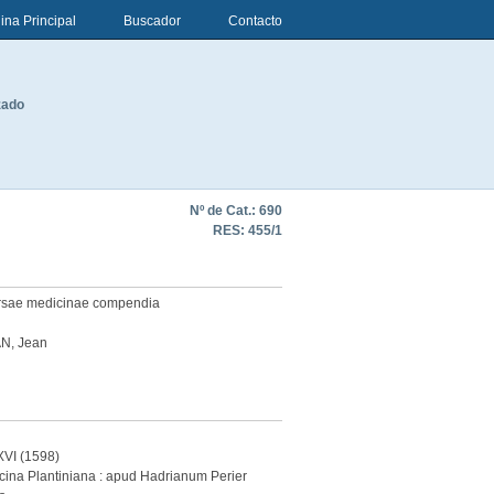
ina Principal
Buscador
Contacto
zado
Nº de Cat.: 690
RES:
455/1
rsae medicinae compendia
N, Jean
XVI (1598)
icina Plantiniana : apud Hadrianum Perier