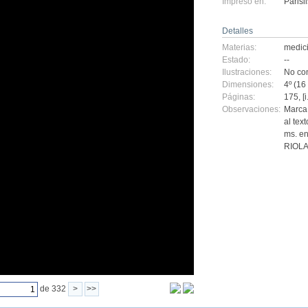
Impreso en:
Parisii
Detalles
Materias:
medic
Estado:
--
Ilustraciones:
No con
Dimensiones:
4º (16
Páginas:
175, [i
Observaciones:
Marca 
al tex
ms. en
RIOLAN
de 332
>
>>