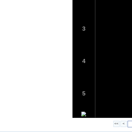
3
4
5
<<
<
6