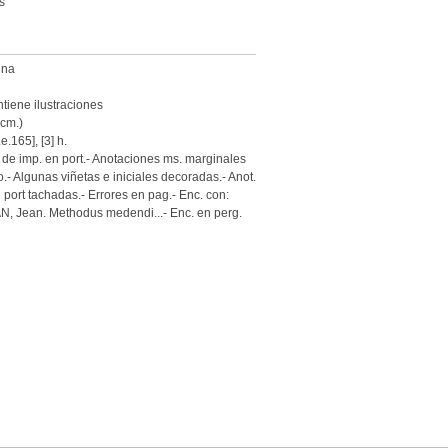
s
ina
tiene ilustraciones
 cm.)
.e.165], [3] h.
de imp. en port.- Anotaciones ms. marginales
to.- Algunas viñetas e iniciales decoradas.- Anot.
 port tachadas.- Errores en pag.- Enc. con:
, Jean. Methodus medendi...- Enc. en perg.