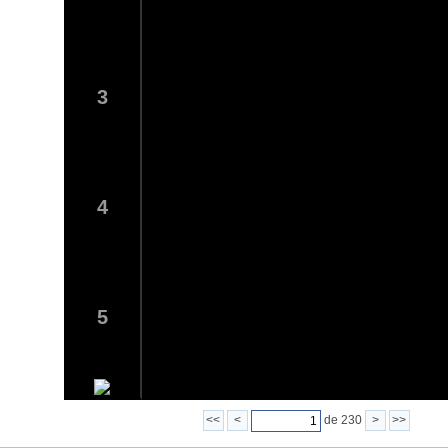
3
4
5
<<
<
de 230
>
>>
6