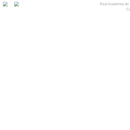
Real Academia de M
Ca
7
8
9
10