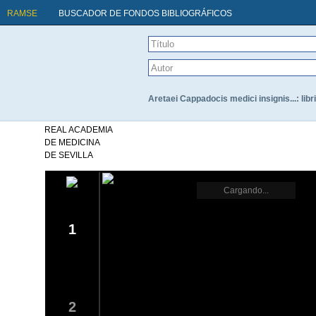
RAMSE
BUSCADOR DE FONDOS BIBLIOGRÁFICOS
Aretaei Cappadocis medici insignis...: lib
REAL ACADEMIA
DE MEDICINA
DE SEVILLA
Cargando...
1
2