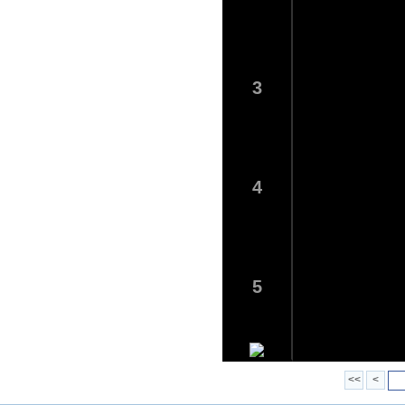
3
4
5
<<
<
6