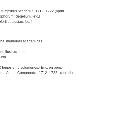
e sumptibus Academia, 1712- 1722 (apud
ophorum Riegelium, [etc.]
orti et Lipsiae, [etc.]
ina
,
memorias académicas
ne ilustraciones
) cm.
 tomos en 5 volúmenes.- Enc. en perg.-
ado.- Anual. Comprende : 1712- 1722 : centuria