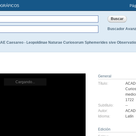
OGRÁFICOS
Pág
Buscador Avan
 Caesareo - Leopoldinae Naturae Curiosorum Sphemerides sive Observationu
General
Cargando...
Título:
ACADE
Curio
medico
1722
Subtítulo:
--
Autor:
ACAD
Idioma:
Latín
Edición