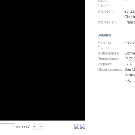
Editor:
--
Edición:
--
Impresor:
edita
Christ
Impreso en:
Francof
Detalles
Materias:
medic
Estado:
--
Ilustraciones:
Contie
Dimensiones:
4º (21
Páginas:
3737
Observaciones:
Son 10
Ilustr
I- X.
de 3737
>
>>