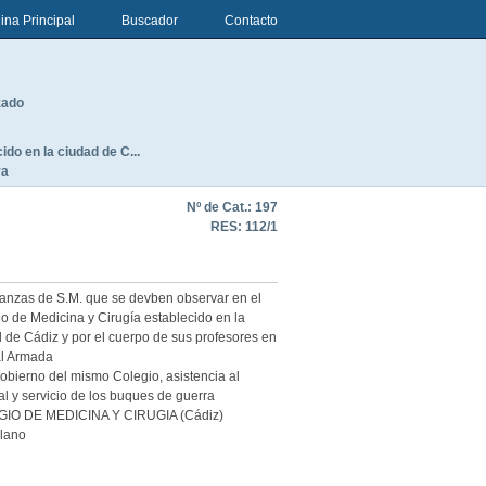
ina Principal
Buscador
Contacto
zado
do en la ciudad de C...
ra
Nº de Cat.: 197
RES:
112/1
anzas de S.M. que se devben observar en el
o de Medicina y Cirugía establecido en la
 de Cádiz y por el cuerpo de sus profesores en
al Armada
obierno del mismo Colegio, asistencia al
al y servicio de los buques de guerra
IO DE MEDICINA Y CIRUGIA (Cádiz)
llano