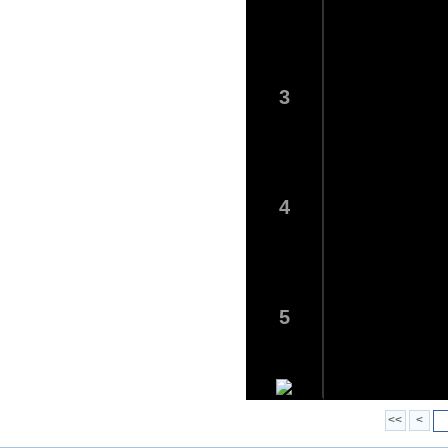
3
4
5
<<
<
6