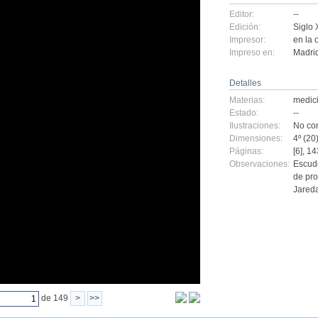
Editor:
--
Edición:
Siglo 
Impresor:
en la 
Impreso en:
Madri
Detalles
Materias:
medic
Estado:
--
Ilustraciones:
No con
Dimensiones:
4º (20
Páginas:
[6], 14
Observaciones:
Escudo
de pro
Jareda
de 149
>
>>