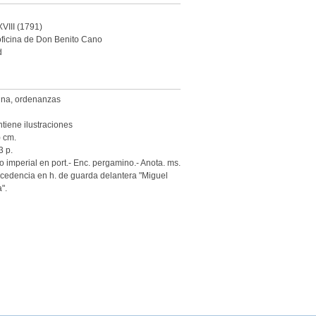
XVIII (1791)
oficina de Don Benito Cano
d
ina
,
ordenanzas
tiene ilustraciones
) cm.
3 p.
 imperial en port.- Enc. pergamino.- Anota. ms.
cedencia en h. de guarda delantera "Miguel
".