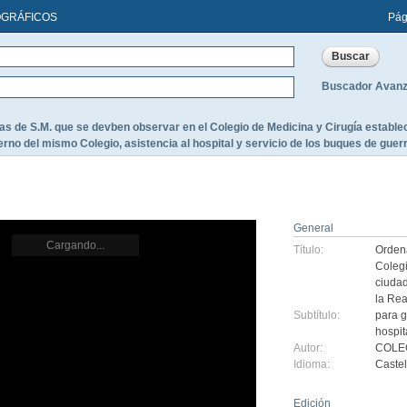
OGRÁFICOS
Pág
Buscador Avan
s de S.M. que se devben observar en el Colegio de Medicina y Cirugía estableci
erno del mismo Colegio, asistencia al hospital y servicio de los buques de guer
General
Cargando...
Título:
Orden
Colegi
ciudad
la Re
Subtítulo:
para g
hospit
Autor:
COLEG
Idioma:
Caste
Edición