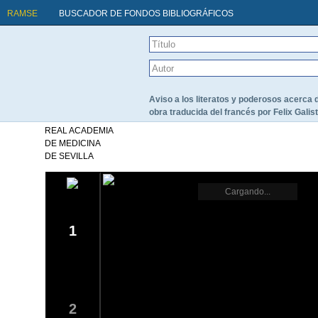
RAMSE
BUSCADOR DE FONDOS BIBLIOGRÁFICOS
Aviso a los literatos y poderosos acerca
obra traducida del francés por Felix Galis
REAL ACADEMIA
DE MEDICINA
DE SEVILLA
Cargando...
1
2