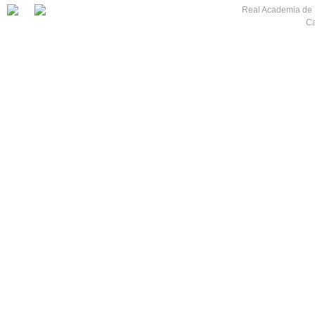
Real Academia de M
Ca
7
8
9
10