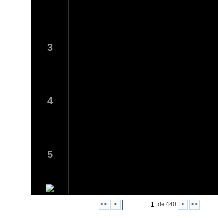
3
4
5
<<
<
de 440
>
>>
6