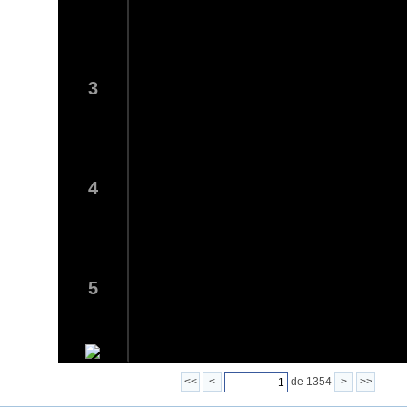
3
4
5
<<
<
de 1354
>
>>
6