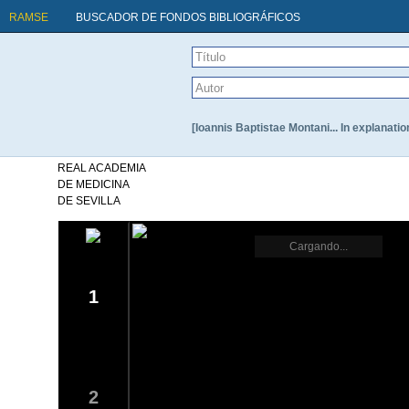
RAMSE
BUSCADOR DE FONDOS BIBLIOGRÁFICOS
[Ioannis Baptistae Montani... In explanat
REAL ACADEMIA
DE MEDICINA
DE SEVILLA
Cargando...
1
2