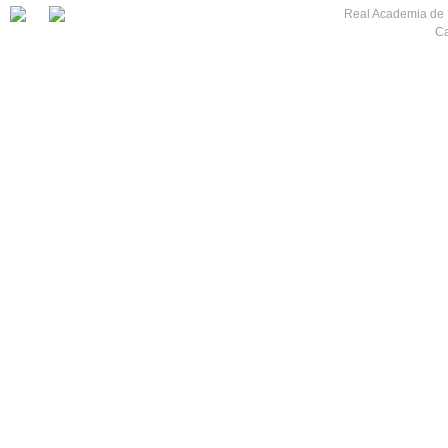
Real Academia de M
Ca
7
8
9
10