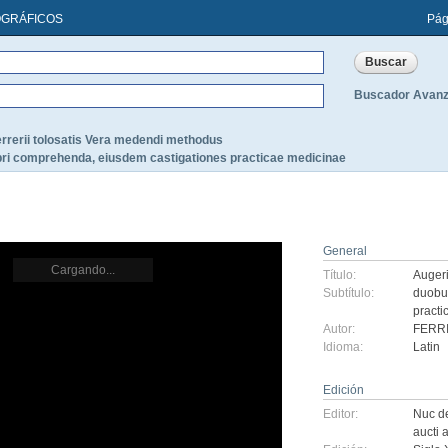
OGRÁFICOS
Pág
Buscador Avan
errerii tolosatis Vera medendi methodus
bri comprehenda, eiusdem castigationes practicae medicinae
General
Cargando...
Título:
Augeri
Subtítulo:
duobus
practi
Autor:
FERRI
Idioma:
Latin
Edición
Editor:
Nuc de
aucti 