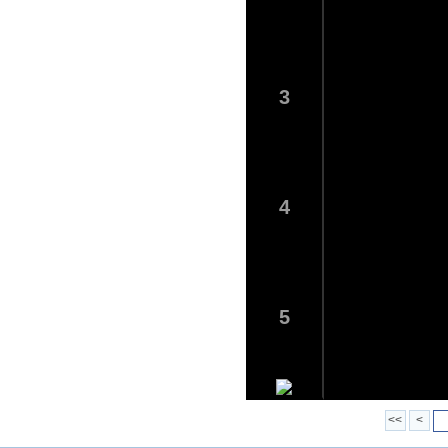
3
4
5
<<
<
6