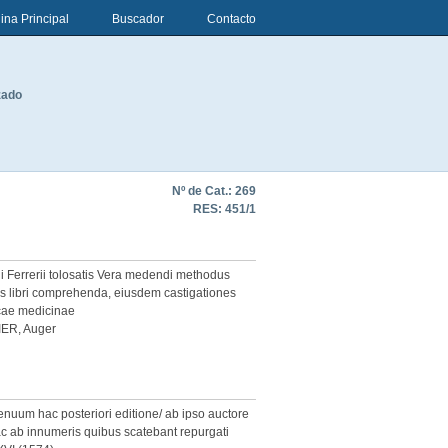
ina Principal
Buscador
Contacto
zado
Nº de Cat.: 269
RES:
451/1
i Ferrerii tolosatis Vera medendi methodus
 libri comprehenda, eiusdem castigationes
cae medicinae
ER, Auger
nuum hac posteriori editione/ ab ipso auctore
ac ab innumeris quibus scatebant repurgati