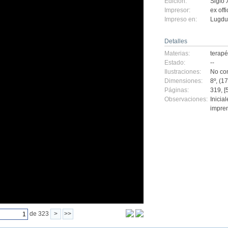
Edición:
Siglo 
Impresor:
ex off
Impreso en:
Lugdu
Detalles
Materias:
terapé
Estado:
--
Ilustraciones:
No con
Dimensiones:
8º, (1
Páginas:
319, [5
Observaciones:
Inicia
impren
de 323
>
>>