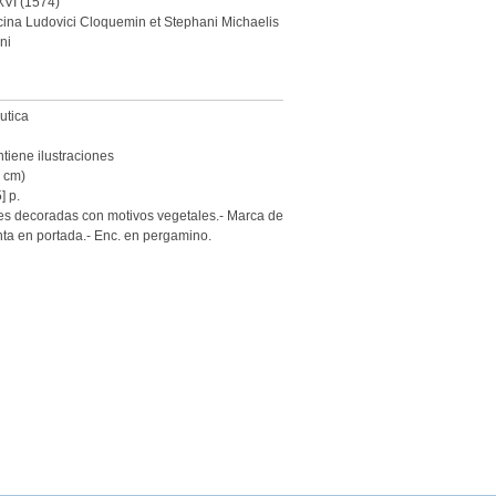
XVI (1574)
icina Ludovici Cloquemin et Stephani Michaelis
ni
utica
tiene ilustraciones
7 cm)
] p.
les decoradas con motivos vegetales.- Marca de
ta en portada.- Enc. en pergamino.