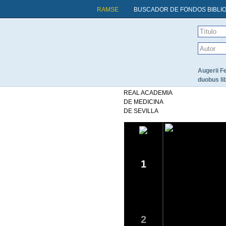
RAMSE
BUSCADOR DE FONDOS BIBLI
Augerii F
duobus li
REAL ACADEMIA
DE MEDICINA
DE SEVILLA
1
2