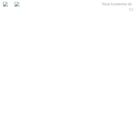
Real Academia de M
Ca
7
8
9
10