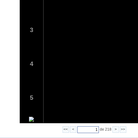
3
4
5
<<
<
de 218
>
>>
6