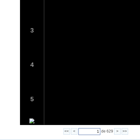
3
4
5
<<
<
de 629
>
>>
6