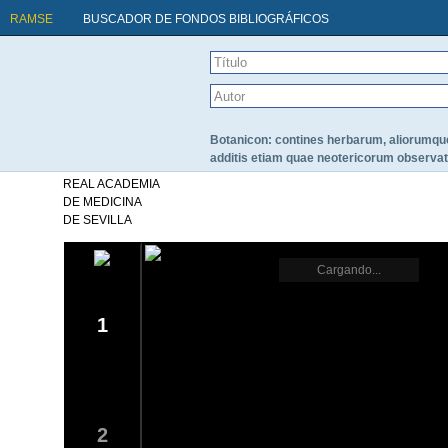
RAMSE
BUSCADOR DE FONDOS BIBLIOGRÁFICOS
Botanicon: contines herbarum, aliorumque
additis etiam quae neotericorum observat
REAL ACADEMIA
DE MEDICINA
DE SEVILLA
Cargando...
1
2