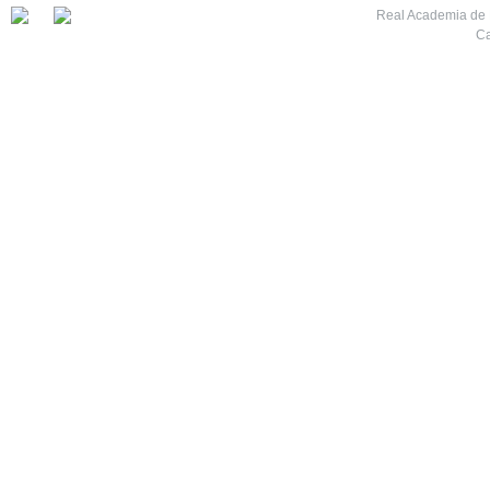
Real Academia de M
Ca
7
8
9
10