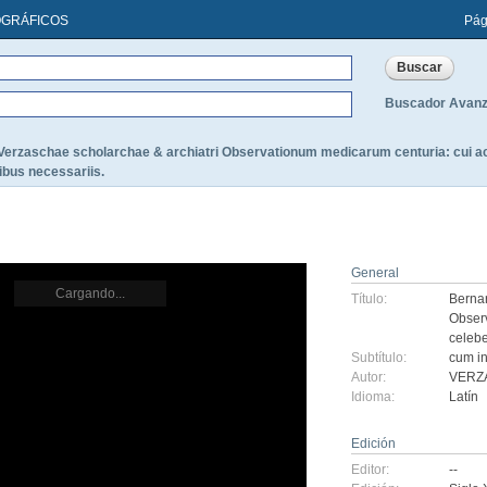
OGRÁFICOS
Pág
Buscador Avan
Verzaschae scholarchae & archiatri Observationum medicarum centuria: cui acc
ibus necessariis.
General
Cargando...
Título:
Bernar
Observ
celebe
Subtítulo:
cum in
Autor:
VERZA
Idioma:
Latín
Edición
Editor:
--