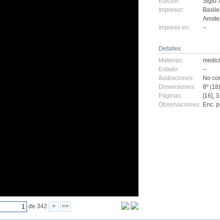
Edición:
Siglo 
Impresor:
Basile
Amste
Impreso en:
--
Detalles
Materias:
medic
Estado:
--
Ilustraciones:
No con
Dimensiones:
8º (18
Páginas:
[16], 3
Observaciones:
Enc. p
de 342
>
>>