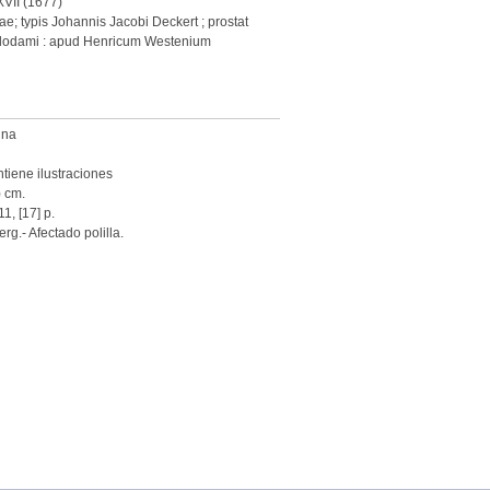
XVII (1677)
ae; typis Johannis Jacobi Deckert ; prostat
lodami : apud Henricum Westenium
ina
tiene ilustraciones
) cm.
11, [17] p.
erg.- Afectado polilla.