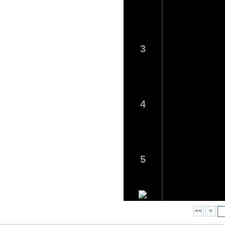
3
4
5
<<
<
6