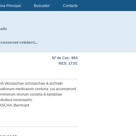
ina Principal
Buscador
Contacto
zado
esserunt celeberri...
Nº de Cat.: 864
RES:
173/1
di Verzaschae scholarchae & archiatri
ationum medicarum centuria: cui accesserunt
rrimorum virorum consilia & epistolae:
dicibus necessariis.
SCHA, Bernhard