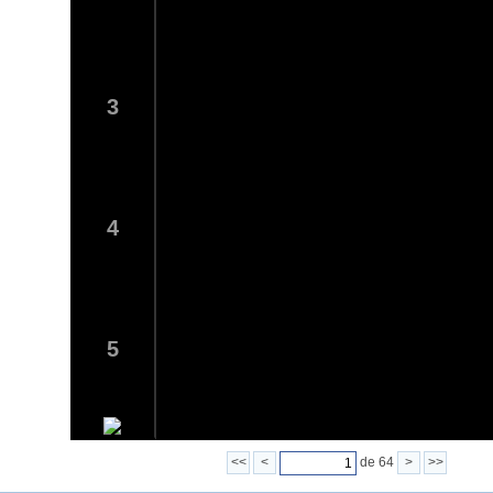
3
4
5
<<
<
de 64
>
>>
6