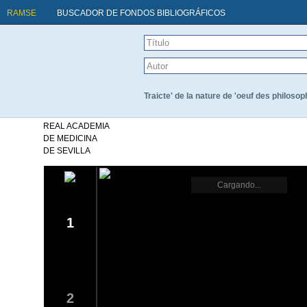
RAMSE
BUSCADOR DE FONDOS BIBLIOGRÁFICOS
Traicte' de la nature de 'oeuf des philoso
REAL ACADEMIA
DE MEDICINA
DE SEVILLA
Cargando...
1
2