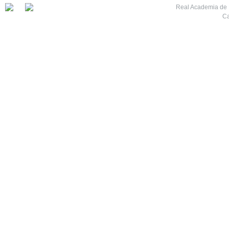
Real Academia de M
Ca
7
8
9
10