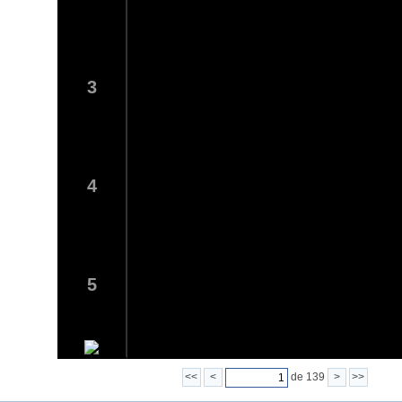
3
4
5
<<
<
de 139
>
>>
6