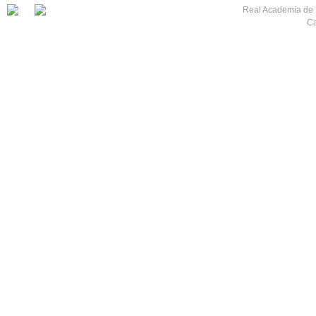
Real Academia de M
Ca
7
8
9
10