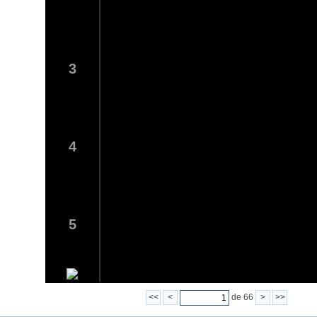
3
4
5
<<
<
de 66
>
>>
6