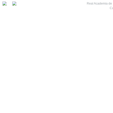
Real Academia de M
Ca
7
8
9
10