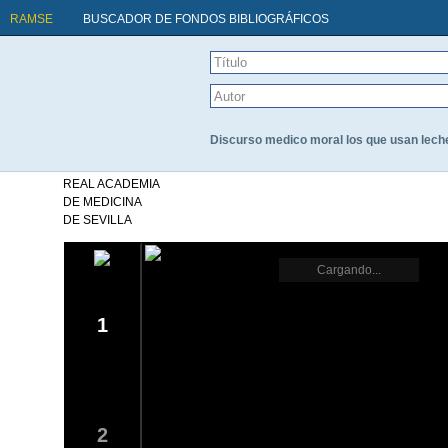
RAMSE
BUSCADOR DE FONDOS BIBLIOGRÁFICOS
Discurso medico moral los que usan leche
REAL ACADEMIA
DE MEDICINA
DE SEVILLA
Cargando...
1
2