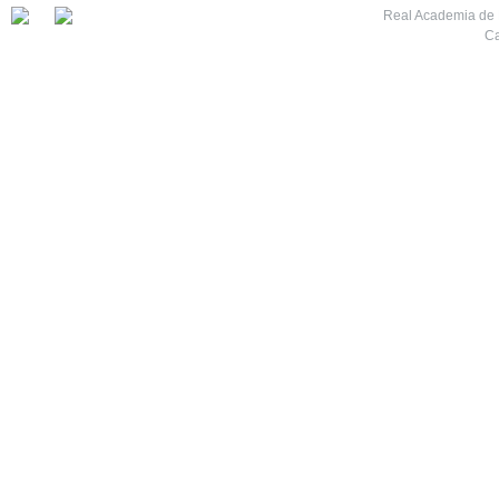
Real Academia de M
Ca
7
8
9
10