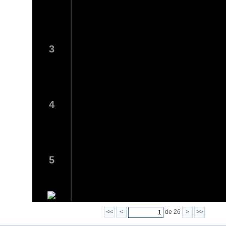
3
4
5
<<
<
de 26
>
>>
6