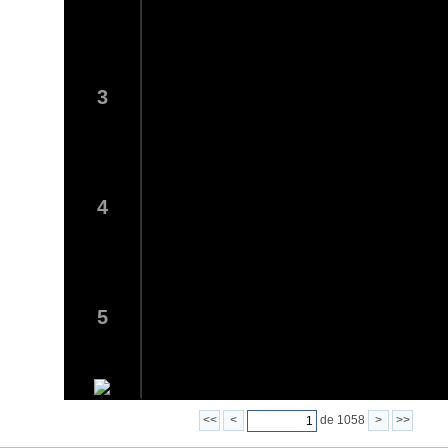
3
4
5
<<
<
de 1058
>
>>
6