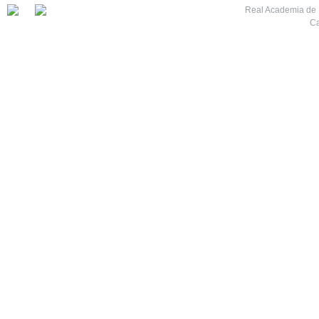
Real Academia de M
Ca
7
8
9
10