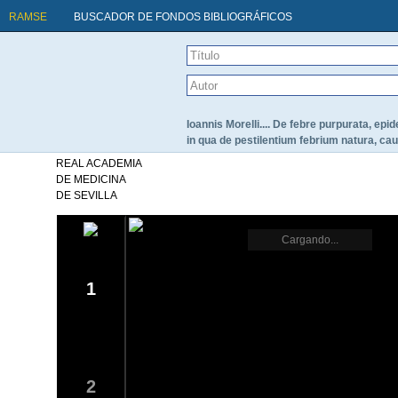
RAMSE
BUSCADOR DE FONDOS BIBLIOGRÁFICOS
Ioannis Morelli.... De febre purpurata, epi
in qua de pestilentium febrium natura, caus
REAL ACADEMIA
DE MEDICINA
DE SEVILLA
Cargando...
1
2