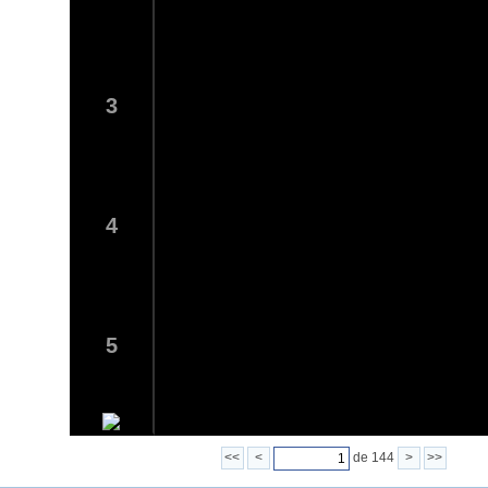
3
4
5
<<
<
de 144
>
>>
6