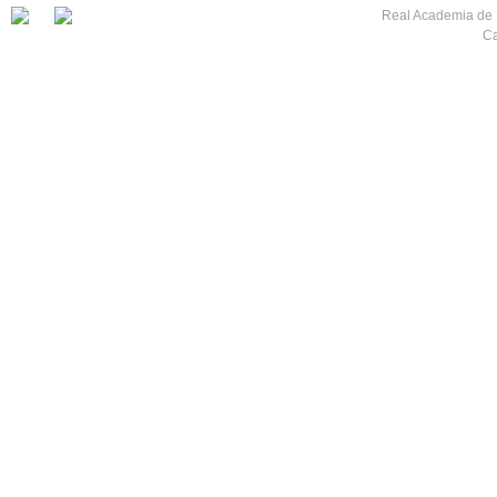
Real Academia de M
Ca
7
8
9
10