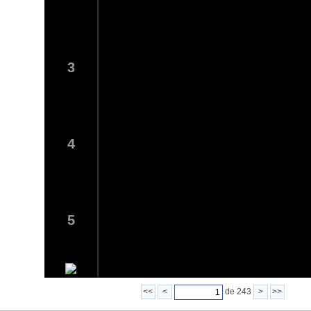
3
4
5
<<
<
de 243
>
>>
6