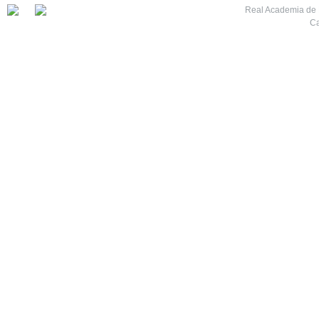
Real Academia de M
Ca
7
8
9
10