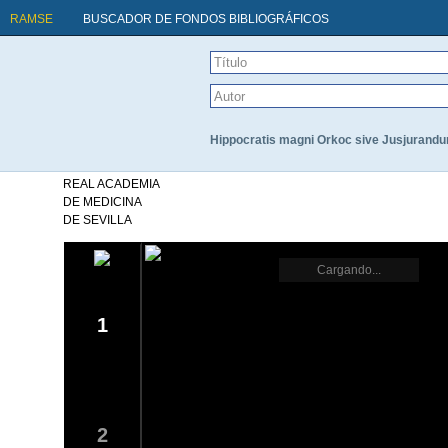
RAMSE
BUSCADOR DE FONDOS BIBLIOGRÁFICOS
Hippocratis magni Orkoc sive Jusjurandum
REAL ACADEMIA
DE MEDICINA
DE SEVILLA
Cargando...
1
2