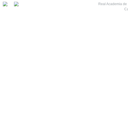
Real Academia de M
Ca
7
8
9
10