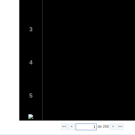
3
4
5
<<
<
de 260
>
>>
6