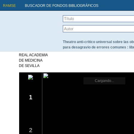
RAMSE
BUSCADOR DE FONDOS BIBLIOGRÁFICOS
Theatro anti-critico universal sobre las obr
para desagravio de errores comunes : lib
REAL ACADEMIA
DE MEDICINA
DE SEVILLA
Cargando...
1
2