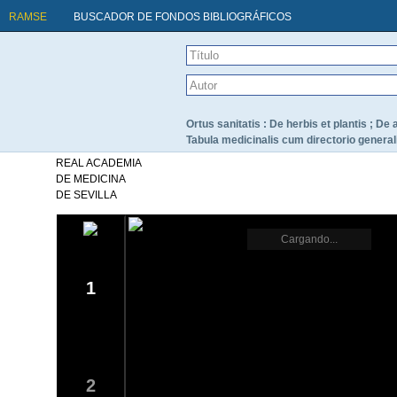
RAMSE
BUSCADOR DE FONDOS BIBLIOGRÁFICOS
Ortus sanitatis : De herbis et plantis ; De a
Tabula medicinalis cum directorio general
REAL ACADEMIA
DE MEDICINA
DE SEVILLA
Cargando...
1
2