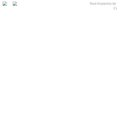
Real Academia de M
Ca
7
8
9
10