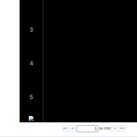
3
4
5
<<
<
de 698
>
>>
6