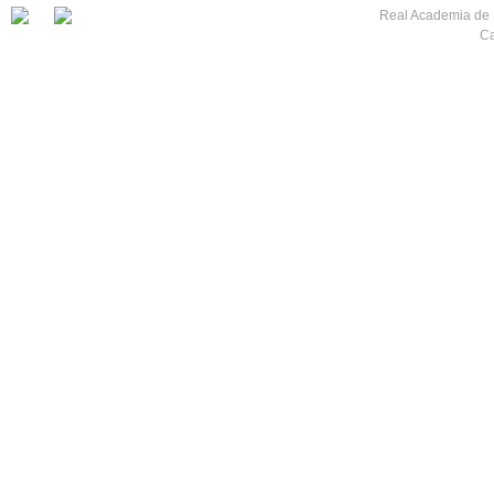
Real Academia de M
Ca
7
8
9
10