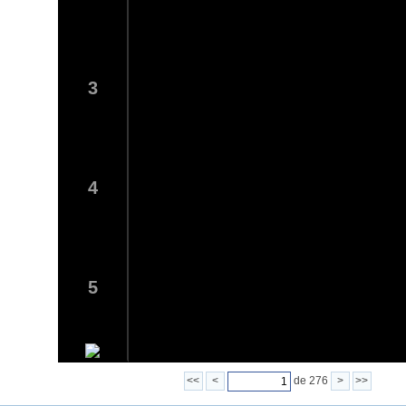
3
4
5
<<
<
de 276
>
>>
6