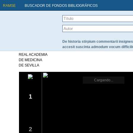
RAMSE
BUSCADOR DE FONDOS BIBLIOGRÁFICOS
De historia stirpium commentarii insignes 
accesit suscinta admodum vocum difficili
REAL ACADEMIA
DE MEDICINA
DE SEVILLA
Cargando...
1
2