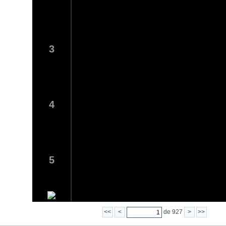
3
4
5
<<
<
de 927
>
>>
6