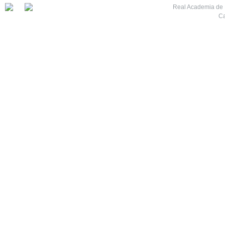
Real Academia de M
Ca
7
8
9
10