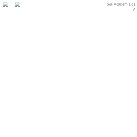
Real Academia de M
Ca
7
8
9
10