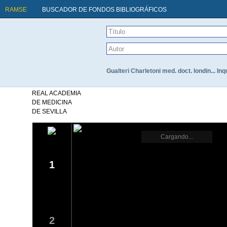
RAMSE
BUSCADOR DE FONDOS BIBLIOGRÁFICOS
Gualteri Charletoni med. doct. londin... I
REAL ACADEMIA
DE MEDICINA
DE SEVILLA
Cargando...
1
2