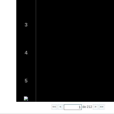
3
4
5
<<
<
de 212
>
>>
6